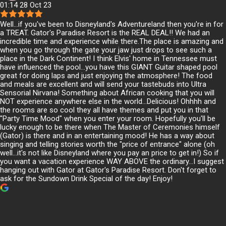
01:14 28 Oct 23
Well...if you've been to Disneyland's Adventureland then you're in for
a TREAT. Gator's Paradise Resort is the REAL DEAL!! We had an
incredible time and experience while there.The place is amazing and
when you go through the gate your jaw just drops to see such a
place in the Dark Continent! I think Elvis' home in Tennessee must
have influenced the pool...you have this GIANT Guitar shaped pool
great for doing laps and just enjoying the atmosphere! The food
and meals are excellent and will send your tastebuds into Ultra
Sensorial Nirvana! Something about African cooking that you will
NOT experience anywhere else in the world...Delicious! Ohhhh and
the rooms are so cool they all have themes and put you in that
"Party Time Mood" when you enter your room. Hopefully you'll be
lucky enough to be there when The Master of Ceremonies himself
(Gator) is there and in an entertaining mood! He has a way about
singing and telling stories worth the "price of entrance" alone (oh
well...it's not like Disneyland where you pay an price to get in!) So if
you want a vacation experience WAY ABOVE the ordinary...I suggest
hanging out with Gator at Gator's Paradise Resort. Don't forget to
ask for the Sundown Drink Special of the day! Enjoy!