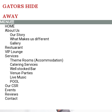
Skip
GATORS HIDE
to
content
AWAY
Primary
MENU
Navigation
HOME
Menu
About Us
Our Story
What Makes us different
Gallery
Restuarant
VIP Lounge
Services
Theme Rooms (Accommodation)
Catering Services
Well stocked Bar
Venue-Parties
Live Music
POOL
Our CSR
Events
Reviews
Contact