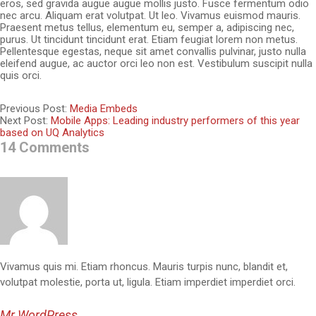
eros, sed gravida augue augue mollis justo. Fusce fermentum odio
nec arcu. Aliquam erat volutpat. Ut leo. Vivamus euismod mauris.
Praesent metus tellus, elementum eu, semper a, adipiscing nec,
purus. Ut tincidunt tincidunt erat. Etiam feugiat lorem non metus.
Pellentesque egestas, neque sit amet convallis pulvinar, justo nulla
eleifend augue, ac auctor orci leo non est. Vestibulum suscipit nulla
quis orci.
2018-
Previous Post:
Media Embeds
09-
Next Post:
Mobile Apps: Leading industry performers of this year
19
based on UQ Analytics
14 Comments
Vivamus quis mi. Etiam rhoncus. Mauris turpis nunc, blandit et,
volutpat molestie, porta ut, ligula. Etiam imperdiet imperdiet orci.
Mr WordPress